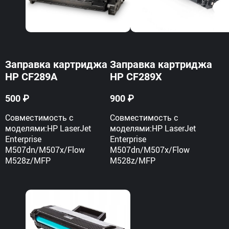
Заправка картриджа
Заправка картриджа
HP CF289A
HP CF289X
500 ₽
900 ₽
Совместимость с
Совместимость с
моделями:HP LaserJet
моделями:HP LaserJet
Enterprise
Enterprise
M507dn/M507x/Flow
M507dn/M507x/Flow
M528z/MFP
M528z/MFP