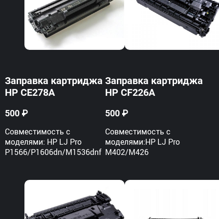
This image was originally
published on Onliner.by web
site
Заправка картриджа
Заправка картриджа
(http://www.onliner.by/). All
HP CE278A
HP CF226A
rights reserved.
500 ₽
500 ₽
Совместимость с
Совместимость с
моделями: HP LJ Pro
моделями:HP LJ Pro
P1566/P1606dn/M1536dnf
M402/M426