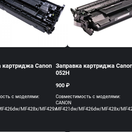
а картриджа Canon
Заправка картриджа Cano
052H
900 ₽
ость с моделями:
Совместимость с моделями:
CANON
MF426dw/MF428x/MF429x
MF421dw/MF426dw/MF428x/MF4