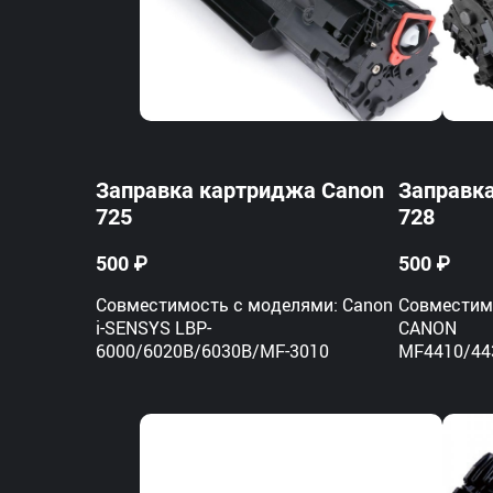
Заправка картриджа Canon
Заправк
725
728
500 ₽
500 ₽
Совместимость с моделями: Canon
Совместим
i-SENSYS LBP-
CANON
6000/6020B/6030B/MF-3010
MF4410/44