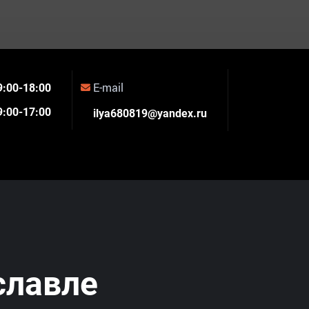
E-mail
9
:00
-18
:00
9
:00
-17
:00
ilya680819@yandex.ru
славле