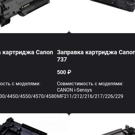
а картриджа Canon
Заправка картриджа Cano
737
500 ₽
ость с моделями:
Совместимость с моделями:
CANON i-Sensys
30/4450/4550/4570/4580
MF211/212/216/217/226/229