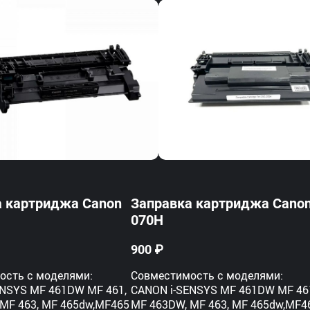
а картриджа Canon
Заправка картриджа Cano
070H
900 ₽
ость с моделями:
Совместимость с моделями:
ENSYS MF 461DW MF 461,
CANON i-SENSYS MF 461DW MF 46
MF 463, MF 465dw,MF465
MF 463DW, MF 463, MF 465dw,MF4