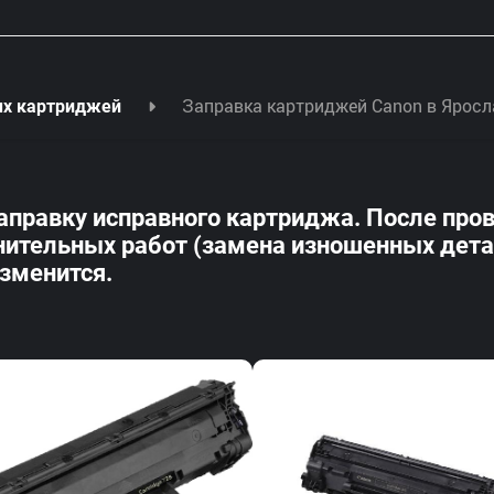
Заправка картриджей Canon в Яросл
ых картриджей
заправку исправного картриджа. После пр
ительных работ (замена изношенных детале
изменится.