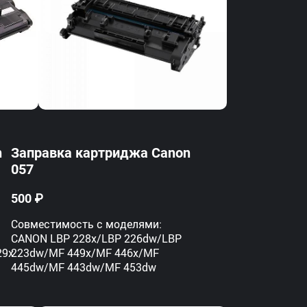
n
Заправка картриджа Canon
057
500 ₽
Совместимость с моделями:
CANON LBP 228x/LBP 226dw/LBP
29x
223dw/MF 449x/MF 446x/MF
445dw/MF 443dw/MF 453dw