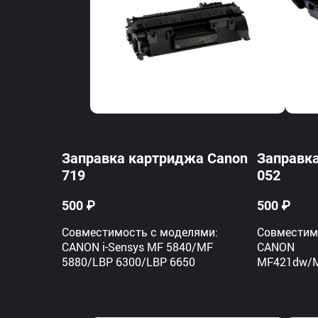
This image was originally published
on Onliner.by web site
(http://www.onliner.by/). All rights
Заправка картриджа Canon
Заправк
reserved.
719
052
500 ₽
500 ₽
Совместимость с моделями:
Совместим
CANON i-Sensys MF 5840/MF
CANON
5880/LBP 6300/LBP 6650
MF421dw/