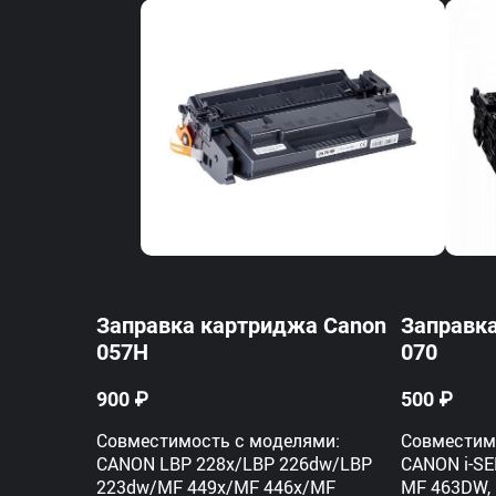
Заправка картриджа Canon
Заправк
057H
070
900 ₽
500 ₽
Совместимость с моделями:
Совместим
CANON LBP 228x/LBP 226dw/LBP
CANON i-S
223dw/MF 449x/MF 446x/MF
MF 463DW, 